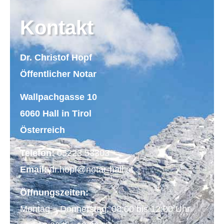
Kontakt
Dr. Christof Hopf
Öffentlicher Notar
Wallpachgasse 10
6060 Hall in Tirol
Österreich
Telefon:
05223 53303
Email:
dr.hopf@notar-hall.at
Öffnungszeiten:
Montag – Donnerstag: 08:00 bis 12:00 Uhr